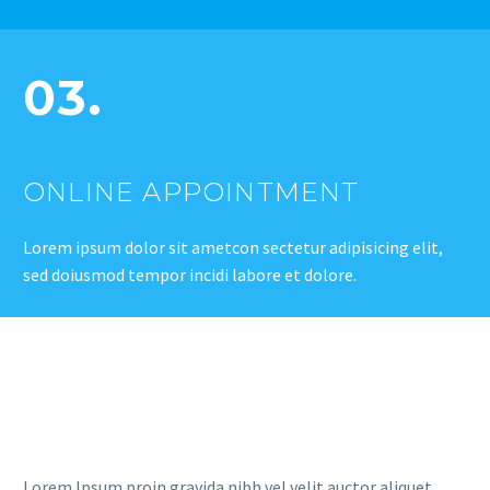
03.
ONLINE APPOINTMENT
Lorem ipsum dolor sit ametcon sectetur adipisicing elit,
sed doiusmod tempor incidi labore et dolore.
Lorem Ipsum proin gravida nibh vel velit auctor aliquet.