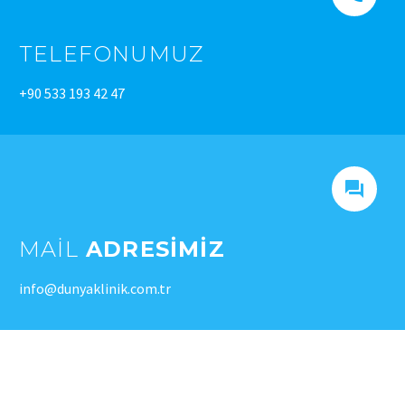
TELEFONUMUZ
+90 533 193 42 47


MAIL
ADRESIMIZ
info@dunyaklinik.com.tr