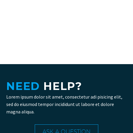
EMERSON ANDERSON
Creative Heads Inc.
The blinding splendor of the diamond. The
mighty power of the rocket. Design
perfection. The status symbol for any
business.
NEED
HELP?

Lorem ipsum dolor sit amet, consectetur adi pisicing elit,
sed do eiusmod tempor incididunt ut labore et dolore
magna aliqua.
ASK A QUESTION