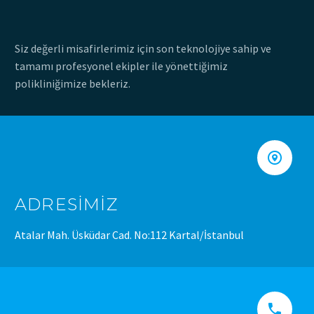
Siz değerli misafirlerimiz için son teknolojiye sahip ve
tamamı profesyonel ekipler ile yönettiğimiz
polikliniğimize bekleriz.


ADRESIMIZ
Atalar Mah. Üsküdar Cad. No:112 Kartal/İstanbul

