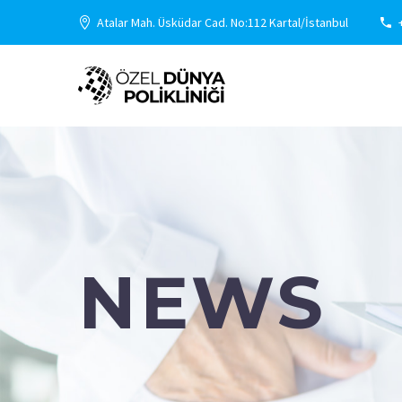
Atalar Mah. Üsküdar Cad. No:112 Kartal/İstanbul
NEWS