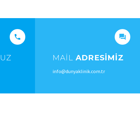




UZ
MAIL
ADRESIMIZ
info@dunyaklinik.com.tr