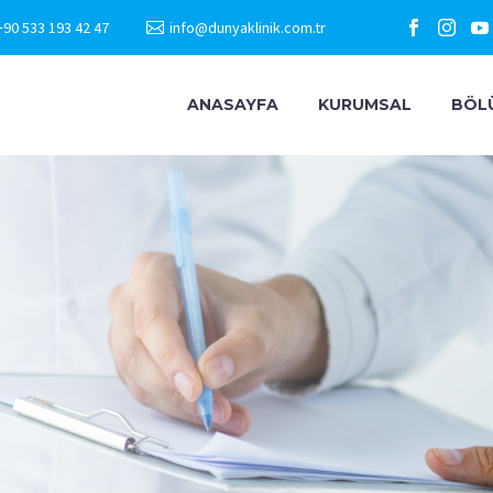
+90 533 193 42 47
info@dunyaklinik.com.tr
ANASAYFA
KURUMSAL
BÖL