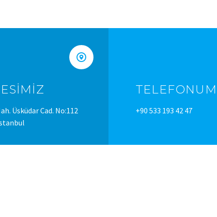


ESIMIZ
TELEFONUM
ah. Üsküdar Cad. No:112
+90 533 193 42 47
İstanbul