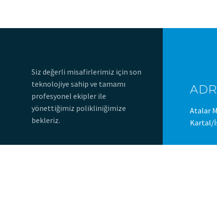
Siz değerli misafirlerimiz için son
teknolojiye sahip ve tamamı
ADR
profesyonel ekipler ile
yönettiğimiz polikliniğimize
Atalar M
bekleriz.
Kartal/